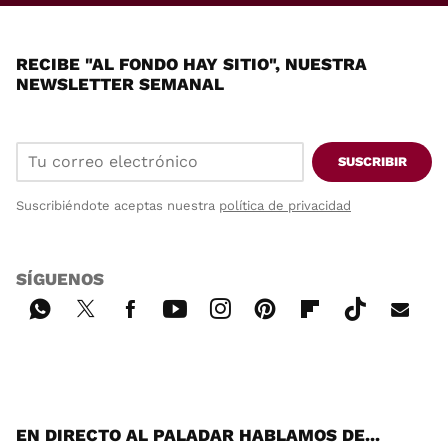
RECIBE "AL FONDO HAY SITIO", NUESTRA
NEWSLETTER SEMANAL
SUSCRIBIR
Suscribiéndote aceptas nuestra
política de privacidad
SÍGUENOS
Wh
Twi
Fac
You
Inst
Pint
Flip
Tikt
E-
ats
tter
ebo
tub
agr
ere
boa
ok
mai
App
ok
e
am
st
rd
l
EN DIRECTO AL PALADAR HABLAMOS DE...