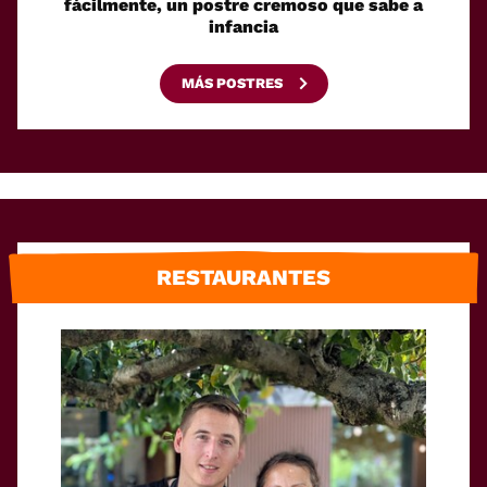
fácilmente, un postre cremoso que sabe a
senci
infancia
gelati
MÁS POSTRES
RESTAURANTES