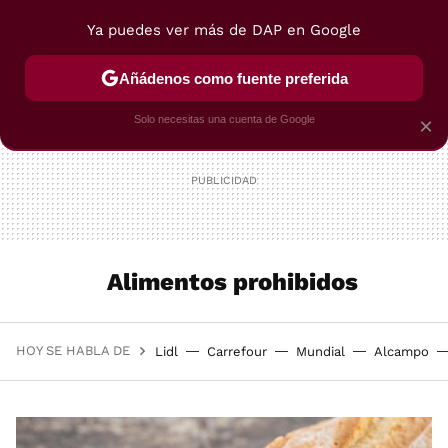
Ya puedes ver más de DAP en Google
MENÚ
NUEVO
Añádenos como fuente preferida
POSTRES
VIAJES
SELECCIÓN
VEGUI
Solo necesitas una cuenta de Google
×
Alimentos prohibidos
HOY SE HABLA DE
Lidl
Carrefour
Mundial
Alcampo