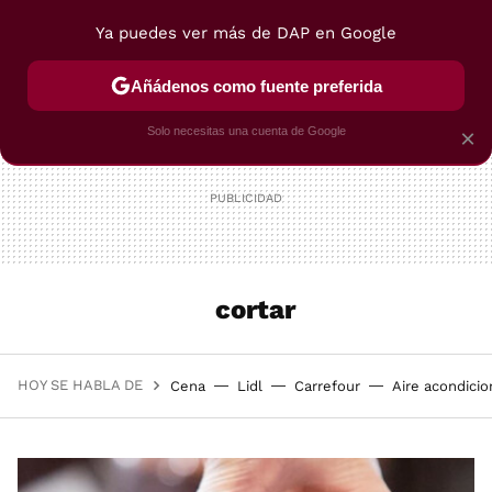
Ya puedes ver más de DAP en Google
MENÚ
NUEVO
Añádenos como fuente preferida
POSTRES
VIAJES
SELECCIÓN
VEGUI
Solo necesitas una cuenta de Google
×
cortar
HOY SE HABLA DE
Cena
Lidl
Carrefour
Aire acondici