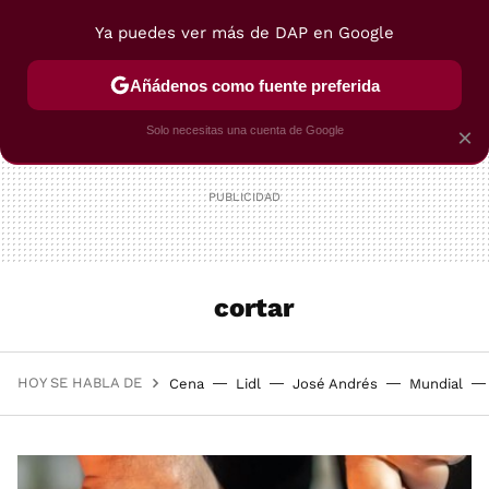
Ya puedes ver más de DAP en Google
MENÚ
NUEVO
Añádenos como fuente preferida
POSTRES
VIAJES
SELECCIÓN
VEGUI
Solo necesitas una cuenta de Google
×
cortar
HOY SE HABLA DE
Cena
Lidl
José Andrés
Mundial