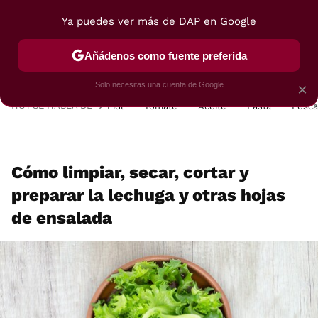
Ya puedes ver más de DAP en Google
MENÚ
NUEVO
Añádenos como fuente preferida
POSTRES
VIAJES
SELECCIÓN
VEGUI
Solo necesitas una cuenta de Google
×
HOY SE HABLA DE
Lidl
Tomate
Aceite
Pasta
Pesc
Cómo limpiar, secar, cortar y
preparar la lechuga y otras hojas
de ensalada