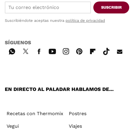
SUSCRIBIR
Suscribiéndote aceptas nuestra
política de privacidad
SÍGUENOS
Wh
Twi
Fac
You
Inst
Pint
Flip
Tikt
E-
ats
tter
ebo
tub
agr
ere
boa
ok
mai
App
ok
e
am
st
rd
l
EN DIRECTO AL PALADAR HABLAMOS DE...
Recetas con Thermomix
Postres
Vegui
Viajes