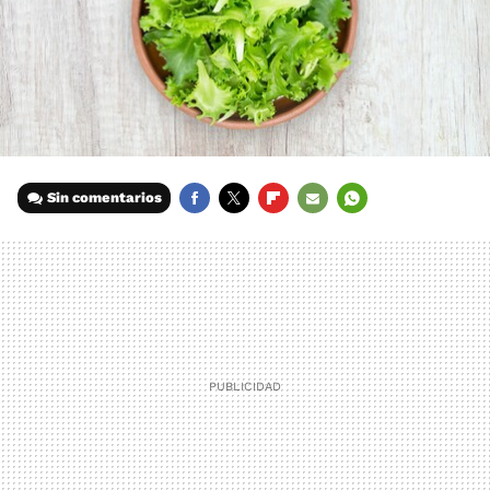
Sin comentarios
FACEBOOK
TWITTER
FLIPBOARD
E-
WHATSAPP
MAIL