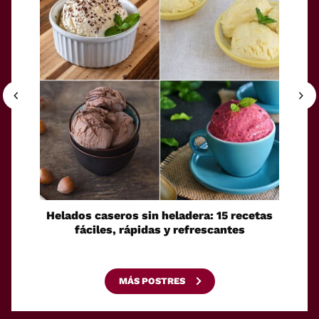
Helados caseros sin heladera: 15 recetas
Sei
fáciles, rápidas y refrescantes
cono
esca
MÁS POSTRES