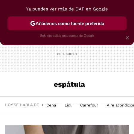
Ya puedes ver más de DAP en Google
MENÚ
NUEVO
Añádenos como fuente preferida
POSTRES
VIAJES
SELECCIÓN
VEGUI
Solo necesitas una cuenta de Google
×
espátula
HOY SE HABLA DE
Cena
Lidl
Carrefour
Aire acondici