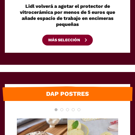
Lidl volverá a agotar el protector de
Un ro
vitrocerámica por menos de 5 euros que
su pro
añade espacio de trabajo en encimeras
pequeñas
MÁS SELECCIÓN
DAP POSTRES