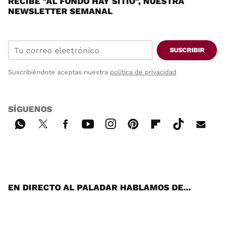
RECIBE "AL FONDO HAY SITIO", NUESTRA
NEWSLETTER SEMANAL
SUSCRIBIR
Suscribiéndote aceptas nuestra
política de privacidad
SÍGUENOS
Wh
Twi
Fac
You
Inst
Pint
Flip
Tikt
E-
ats
tter
ebo
tub
agr
ere
boa
ok
mai
App
ok
e
am
st
rd
l
EN DIRECTO AL PALADAR HABLAMOS DE...