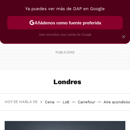
Ya puedes ver más de DAP en Google
MENÚ
NUEVO
Añádenos como fuente preferida
POSTRES
VIAJES
SELECCIÓN
VEGUI
Solo necesitas una cuenta de Google
×
Londres
HOY SE HABLA DE
Cena
Lidl
Carrefour
Aire acondici