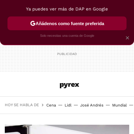
Ya puedes ver más de DAP en Google
MENÚ
NUEVO
Añádenos como fuente preferida
POSTRES
VIAJES
SELECCIÓN
VEGUI
Solo necesitas una cuenta de Google
×
pyrex
HOY SE HABLA DE
Cena
Lidl
José Andrés
Mundial