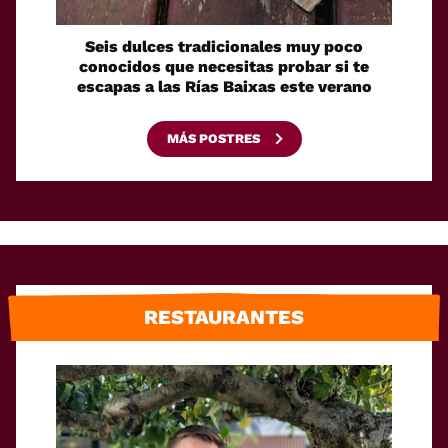
Seis dulces tradicionales muy poco
Cóm
conocidos que necesitas probar si te
fácilm
escapas a las Rías Baixas este verano
MÁS POSTRES
RESTAURANTES