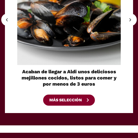
Acaban de llegar a Aldi unos deliciosos
La sol
mejillones cocidos, listos para comer y
espaci
por menos de 3 euros
MÁS SELECCIÓN