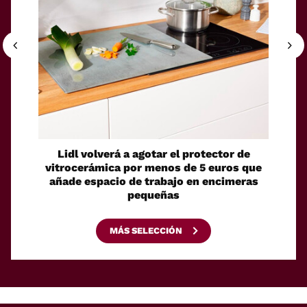
Lidl volverá a agotar el protector de
Un ro
vitrocerámica por menos de 5 euros que
su pro
añade espacio de trabajo en encimeras
pequeñas
MÁS SELECCIÓN