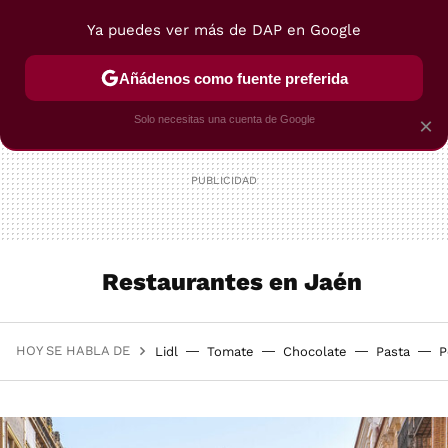
Ya puedes ver más de DAP en Google
MENÚ
NUEVO
Añádenos como fuente preferida
POSTRES
VIAJES
SELECCIÓN
VEGUI
Solo necesitas una cuenta de Google
×
Restaurantes en Jaén
HOY SE HABLA DE
Lidl
Tomate
Chocolate
Pasta
P