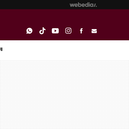
I
WHATSAPP
TIKTOK
YOUTUBE
INSTAGRAM
FACEBOOK
E-
MAIL