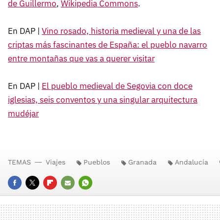
de Guillermo
,
Wikipedia Commons
.
En DAP |
Vino rosado, historia medieval y una de las
criptas más fascinantes de España: el pueblo navarro
entre montañas que vas a querer visitar
En DAP |
El pueblo medieval de Segovia con doce
iglesias, seis conventos y una singular arquitectura
mudéjar
TEMAS
Viajes
Pueblos
Granada
Andalucía
FACEBOOK
TWITTER
FLIPBOARD
E-
WHATSAPP
MAIL