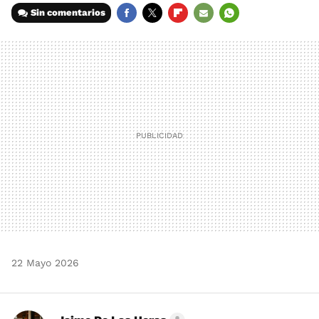
Sin comentarios
FACEBOOK
TWITTER
FLIPBOARD
E-
WHATSAPP
MAIL
22 Mayo 2026