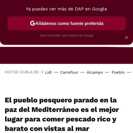
Ya puedes ver más de DAP en Google
Añádenos como fuente preferida
Solo necesitas una cuenta de Google
×
RESTAURANTES
GASTROGUÍA
48 HORAS
HOY SE HABLA DE
Lidl
Carrefour
Alcampo
Pueblo
El pueblo pesquero parado en la
paz del Mediterráneo es el mejor
lugar para comer pescado rico y
barato con vistas al mar