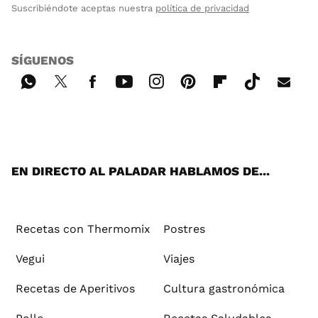
Suscribiéndote aceptas nuestra
política de privacidad
SÍGUENOS
Wh
Twi
Fac
You
Inst
Pint
Flip
Tikt
E-
ats
tter
ebo
tub
agr
ere
boa
ok
mai
App
ok
e
am
st
rd
l
EN DIRECTO AL PALADAR HABLAMOS DE...
Recetas con Thermomix
Postres
Vegui
Viajes
Recetas de Aperitivos
Cultura gastronómica