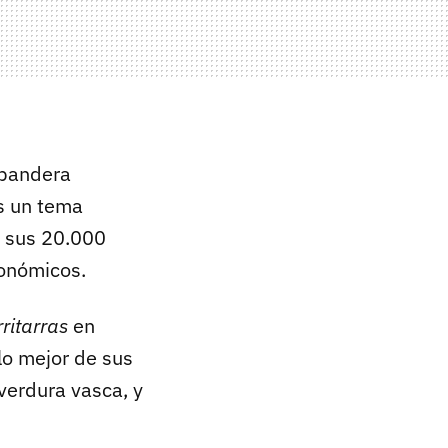
 bandera
s un tema
e sus 20.000
ronómicos.
ritarras
en
lo mejor de sus
verdura vasca, y