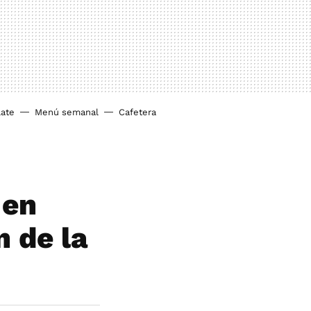
ate
Menú semanal
Cafetera
 en
n de la