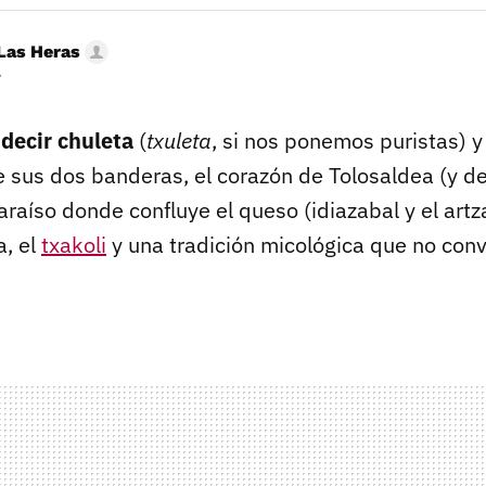
Las Heras
r
 decir chuleta
(
txuleta
, si nos ponemos puristas) 
e sus dos banderas, el corazón de Tolosaldea (y d
paraíso donde confluye el queso (idiazabal y el artza
a, el
txakoli
y una tradición micológica que no con