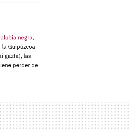
y
alubia negra
,
e la Guipúzcoa
i gazta), las
viene perder de