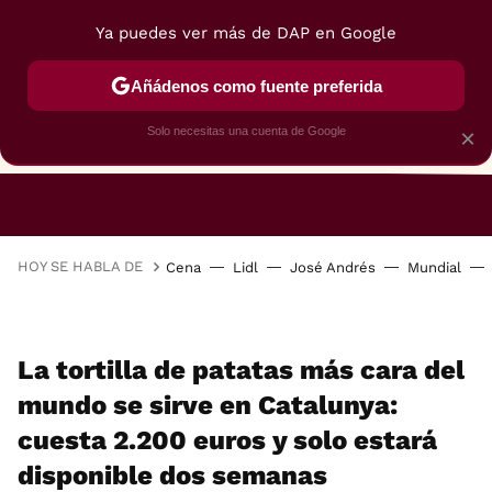
Ya puedes ver más de DAP en Google
Añádenos como fuente preferida
Solo necesitas una cuenta de Google
×
RESTAURANTES
GASTROGUÍA
48 HORAS
HOY SE HABLA DE
Cena
Lidl
José Andrés
Mundial
La tortilla de patatas más cara del
mundo se sirve en Catalunya:
cuesta 2.200 euros y solo estará
disponible dos semanas