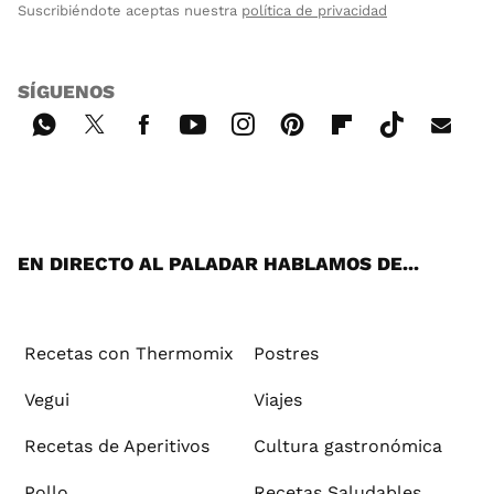
Suscribiéndote aceptas nuestra
política de privacidad
SÍGUENOS
Wh
Twi
Fac
You
Inst
Pint
Flip
Tikt
E-
ats
tter
ebo
tub
agr
ere
boa
ok
mai
App
ok
e
am
st
rd
l
EN DIRECTO AL PALADAR HABLAMOS DE...
Recetas con Thermomix
Postres
Vegui
Viajes
Recetas de Aperitivos
Cultura gastronómica
Pollo
Recetas Saludables