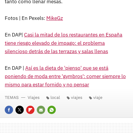
tanto como llenar mesas.
Fotos | En Pexels:
MikeGz
En DAP|
Casi la mitad de los restaurantes en España
tiene riesgo elevado de impago: el problema
silencioso detrás de las terrazas y salas llenas
En DAP |
Así es la dieta de 'pienso' que se está
poniendo de moda entre 'gymbros': comer siempre lo
mismo para estar fornido y no pensar
TEMAS
Viajes
local
viajes
viaje
FACEBOOK
TWITTER
FLIPBOARD
E-
WHATSAPP
MAIL