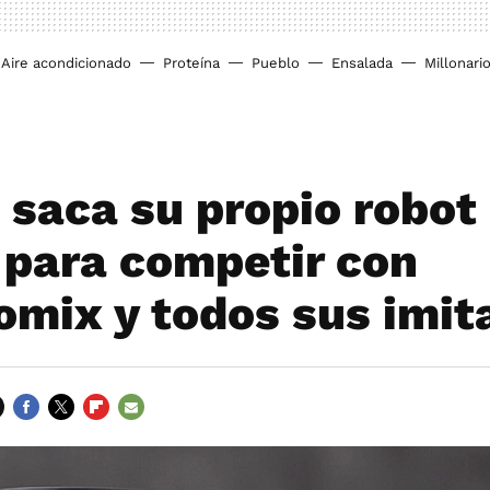
Aire acondicionado
Proteína
Pueblo
Ensalada
Millonari
 saca su propio robot
 para competir con
mix y todos sus imit
FACEBOOK
TWITTER
FLIPBOARD
E-
MAIL