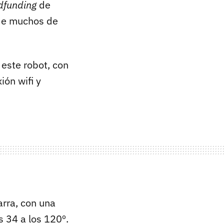
dfunding
de
e muchos de
este robot, con
ión wifi y
arra, con una
s 34 a los 120º.