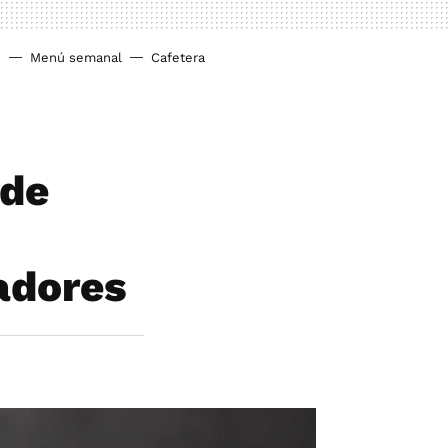
o
Menú semanal
Cafetera
 de
adores