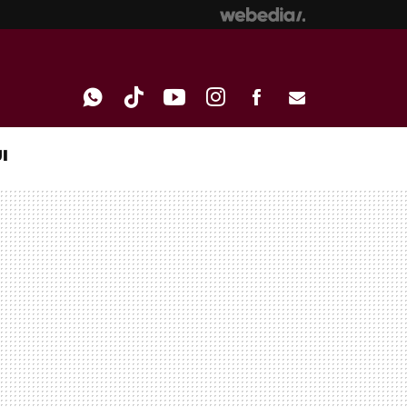
I
WHATSAPP
TIKTOK
YOUTUBE
INSTAGRAM
FACEBOOK
E-
MAIL