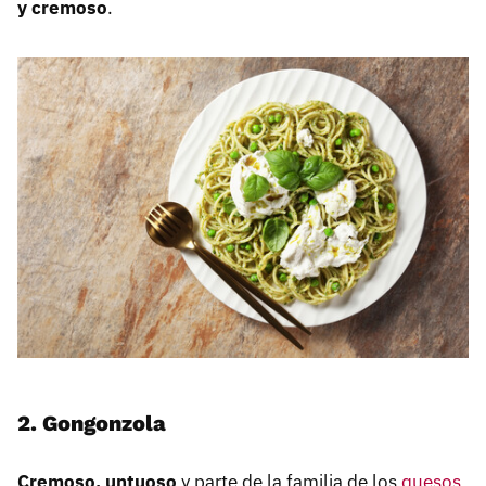
y cremoso
.
2. Gongonzola
Cremoso, untuoso
y parte de la familia de los
quesos