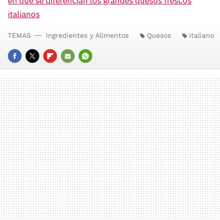
en qué se diferencian los grandes quesos frescos
italianos
TEMAS
Ingredientes y Alimentos
Quesos
italiano
FACEBOOK
TWITTER
FLIPBOARD
E-
WHATSAPP
MAIL