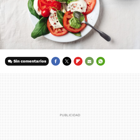
Sin comentarios
FACEBOOK
TWITTER
FLIPBOARD
E-
WHATSAPP
MAIL