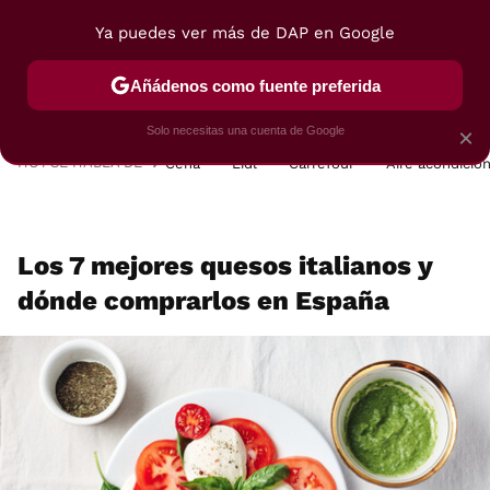
Ya puedes ver más de DAP en Google
MENÚ
NUEVO
Añádenos como fuente preferida
POSTRES
VIAJES
SELECCIÓN
VEGUI
Solo necesitas una cuenta de Google
×
HOY SE HABLA DE
Cena
Lidl
Carrefour
Aire acondicio
Los 7 mejores quesos italianos y
dónde comprarlos en España