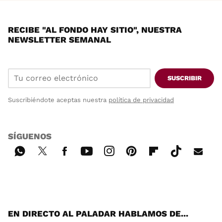
RECIBE "AL FONDO HAY SITIO", NUESTRA
NEWSLETTER SEMANAL
SUSCRIBIR
Suscribiéndote aceptas nuestra
política de privacidad
SÍGUENOS
Wh
Twi
Fac
You
Inst
Pint
Flip
Tikt
E-
ats
tter
ebo
tub
agr
ere
boa
ok
mai
App
ok
e
am
st
rd
l
EN DIRECTO AL PALADAR HABLAMOS DE...