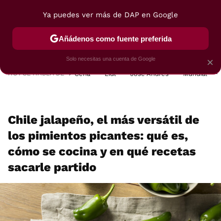
Ya puedes ver más de DAP en Google
MENÚ
NUEVO
Añádenos como fuente preferida
POSTRES
VIAJES
SELECCIÓN
VEGUI
Solo necesitas una cuenta de Google
×
HOY SE HABLA DE
Cena
Lidl
José Andrés
Mundial
Chile jalapeño, el más versátil de
los pimientos picantes: qué es,
cómo se cocina y en qué recetas
sacarle partido