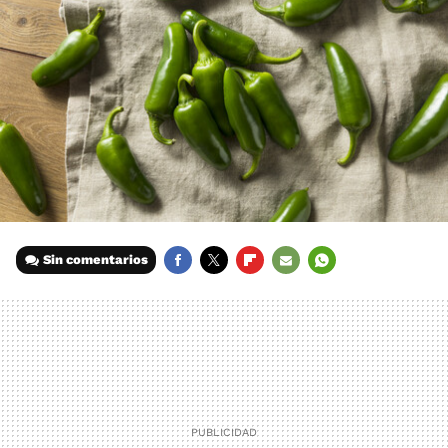
Sin comentarios
FACEBOOK
TWITTER
FLIPBOARD
E-
WHATSAPP
MAIL