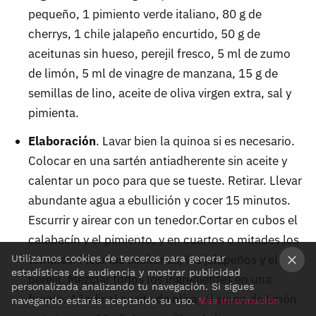
pequeño, 1 pimiento verde italiano, 80 g de
cherrys, 1 chile jalapeño encurtido, 50 g de
aceitunas sin hueso, perejil fresco, 5 ml de zumo
de limón, 5 ml de vinagre de manzana, 15 g de
semillas de lino, aceite de oliva virgen extra, sal y
pimienta.
Elaboración
. Lavar bien la quinoa si es necesario.
Colocar en una sartén antiadherente sin aceite y
calentar un poco para que se tueste. Retirar. Llevar
abundante agua a ebullición y cocer 15 minutos.
Escurrir y airear con un tenedor.Cortar en cubos el
calabacín y el pimiento, y en cuartos o mitades los
tomates. Picar las aceitunas, los jalapeños y el
Utilizamos cookies de terceros para generar
estadísticas de audiencia y mostrar publicidad
perejil. Mezclar todos los ingredientes en una
×
personalizada analizando tu navegación. Si sigues
fuente. Añadir el aceite de oliva, el zumo de limón
navegando estarás aceptando su uso.
Más información