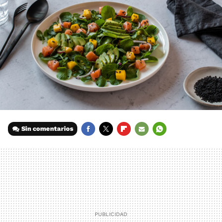
Sin comentarios
FACEBOOK
TWITTER
FLIPBOARD
E-
WHATSAPP
MAIL