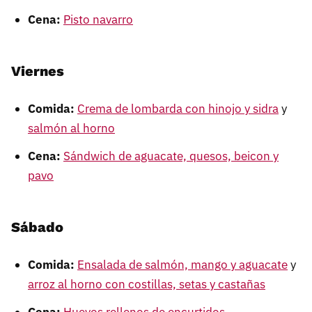
Cena:
Pisto navarro
Viernes
Comida:
Crema de lombarda con hinojo y sidra
y
salmón al horno
Cena:
Sándwich de aguacate, quesos, beicon y
pavo
Sábado
Comida:
Ensalada de salmón, mango y aguacate
y
arroz al horno con costillas, setas y castañas
Cena:
Huevos rellenos de encurtidos