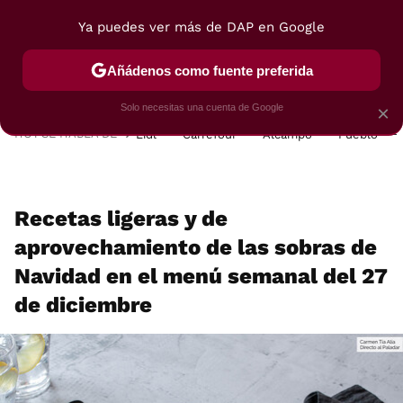
Ya puedes ver más de DAP en Google
MENÚ
NUEVO
Añádenos como fuente preferida
POSTRES
VIAJES
SELECCIÓN
VEGUI
Solo necesitas una cuenta de Google
×
HOY SE HABLA DE
Lidl
Carrefour
Alcampo
Pueblo
Recetas ligeras y de
aprovechamiento de las sobras de
Navidad en el menú semanal del 27
de diciembre