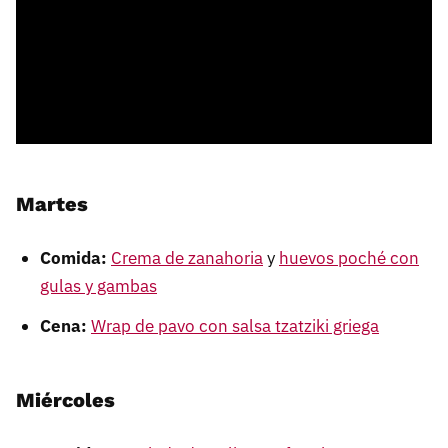
Martes
Comida:
Crema de zanahoria
y
huevos poché con
gulas y gambas
Cena:
Wrap de pavo con salsa tzatziki griega
Miércoles