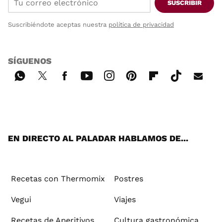
SUSCRIBIR
Suscribiéndote aceptas nuestra
política de privacidad
SÍGUENOS
Wh
Twi
Fac
You
Inst
Pint
Flip
Tikt
E-
ats
tter
ebo
tub
agr
ere
boa
ok
mai
App
ok
e
am
st
rd
l
EN DIRECTO AL PALADAR HABLAMOS DE...
Recetas con Thermomix
Postres
Vegui
Viajes
Recetas de Aperitivos
Cultura gastronómica