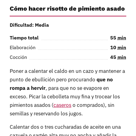
Cómo hacer risotto de pimiento asado
Dificultad: Media
Tiempo total
55
min
Elaboración
10
min
Cocción
45
min
Poner a calentar el caldo en un cazo y mantener a
punto de ebullición pero procurando
que no
rompa a hervir
, para que no se evapore en
exceso. Picar la cebolleta muy fina y trocear los
pimientos asados (
caseros
o comprados), sin
semillas y reservando los jugos.
Calentar dos o tres cucharadas de aceite en una
cazuela o sartén alta muy no ancha y añadir la