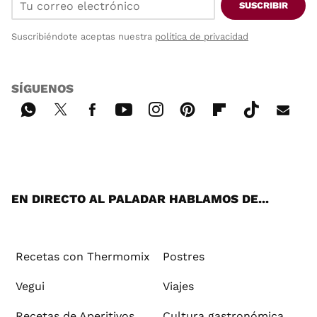
SUSCRIBIR
Suscribiéndote aceptas nuestra
política de privacidad
SÍGUENOS
Wh
Twi
Fac
You
Inst
Pint
Flip
Tikt
E-
ats
tter
ebo
tub
agr
ere
boa
ok
mai
App
ok
e
am
st
rd
l
EN DIRECTO AL PALADAR HABLAMOS DE...
Recetas con Thermomix
Postres
Vegui
Viajes
Recetas de Aperitivos
Cultura gastronómica