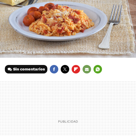
Sin comentarios
FACEBOOK
TWITTER
FLIPBOARD
E-
WHATSAPP
MAIL