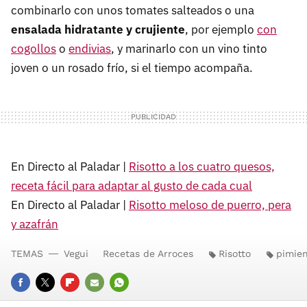
combinarlo con unos tomates salteados o una
ensalada hidratante y crujiente
, por ejemplo
con
cogollos
o
endivias
, y marinarlo con un vino tinto
joven o un rosado frío, si el tiempo acompaña.
En Directo al Paladar |
Risotto a los cuatro quesos,
receta fácil para adaptar al gusto de cada cual
En Directo al Paladar |
Risotto meloso de puerro, pera
y azafrán
TEMAS
Vegui
Recetas de Arroces
Risotto
pimien
FACEBOOK
TWITTER
FLIPBOARD
E-
WHATSAPP