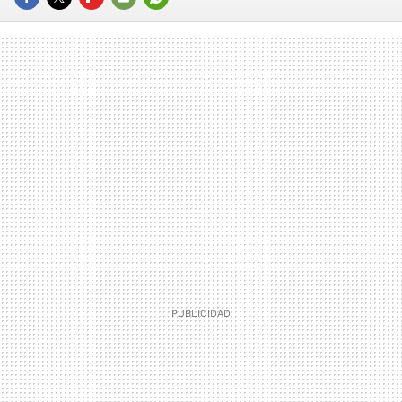
FACEBOOK
TWITTER
FLIPBOARD
E-
WHATSAPP
MAIL