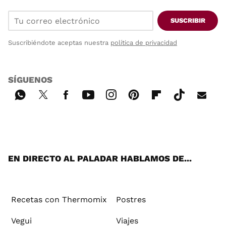
SUSCRIBIR
Suscribiéndote aceptas nuestra
política de privacidad
SÍGUENOS
Wh
Twi
Fac
You
Inst
Pint
Flip
Tikt
E-
ats
tter
ebo
tub
agr
ere
boa
ok
mai
App
ok
e
am
st
rd
l
EN DIRECTO AL PALADAR HABLAMOS DE...
Recetas con Thermomix
Postres
Vegui
Viajes