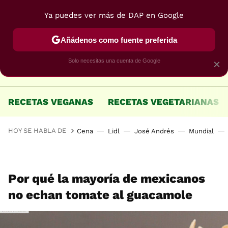
Ya puedes ver más de DAP en Google
MENÚ
NUEVO
Añádenos como fuente preferida
Solo necesitas una cuenta de Google
×
RECETAS VEGANAS
RECETAS VEGETARIANAS
HOY SE HABLA DE
Cena
Lidl
José Andrés
Mundial
Por qué la mayoría de mexicanos
no echan tomate al guacamole