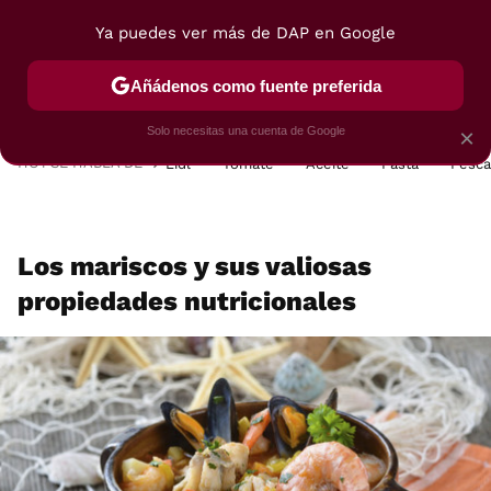
Ya puedes ver más de DAP en Google
MENÚ
NUEVO
Añádenos como fuente preferida
POSTRES
VIAJES
SELECCIÓN
VEGUI
Solo necesitas una cuenta de Google
×
HOY SE HABLA DE
Lidl
Tomate
Aceite
Pasta
Pesc
Los mariscos y sus valiosas
propiedades nutricionales