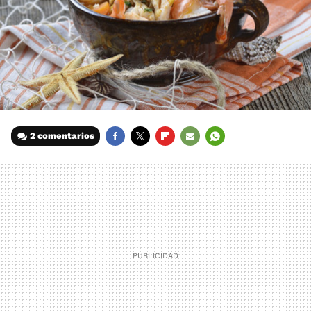
2 comentarios
FACEBOOK
TWITTER
FLIPBOARD
E-
WHATSAPP
MAIL