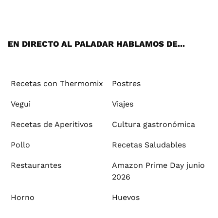
ats
tter
ebo
tub
agr
ere
boa
ok
mai
App
ok
e
am
st
rd
l
EN DIRECTO AL PALADAR HABLAMOS DE...
Recetas con Thermomix
Postres
Vegui
Viajes
Recetas de Aperitivos
Cultura gastronómica
Pollo
Recetas Saludables
Restaurantes
Amazon Prime Day junio
2026
Horno
Huevos