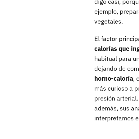
digo casi, porq
ejemplo, prepar
vegetales.
El factor princi
calorías que in
habitual para u
dejando de com
horno-caloría
, 
más curioso a pr
presión arterial
además, sus aná
interpretamos e