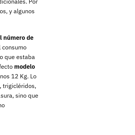
icionales. Por
os, y algunos
el número de
El consumo
lo que estaba
fecto
modelo
unos 12 Kg. Lo
 trigicléridos,
asura, sino que
mo