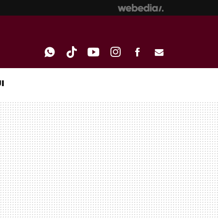
I
WHATSAPP
TIKTOK
YOUTUBE
INSTAGRAM
FACEBOOK
E-
MAIL