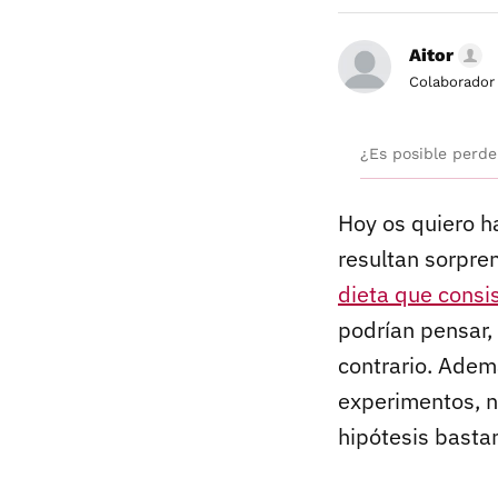
Aitor
Colaborador
¿Es posible perd
Hoy os quiero h
resultan sorpre
dieta que consi
podrían pensar, 
contrario. Adem
experimentos, no
hipótesis basta