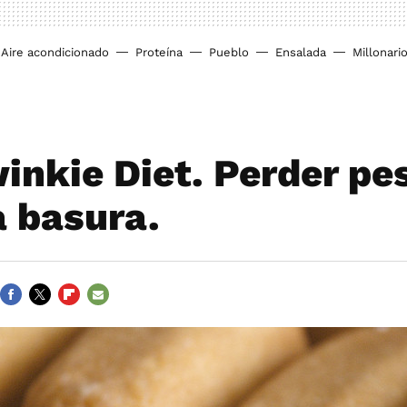
Aire acondicionado
Proteína
Pueblo
Ensalada
Millonari
inkie Diet. Perder pe
 basura.
FACEBOOK
TWITTER
FLIPBOARD
E-
MAIL