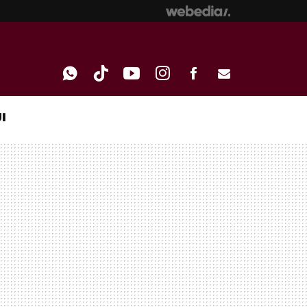
I
WHATSAPP
TIKTOK
YOUTUBE
INSTAGRAM
FACEBOOK
E-
MAIL