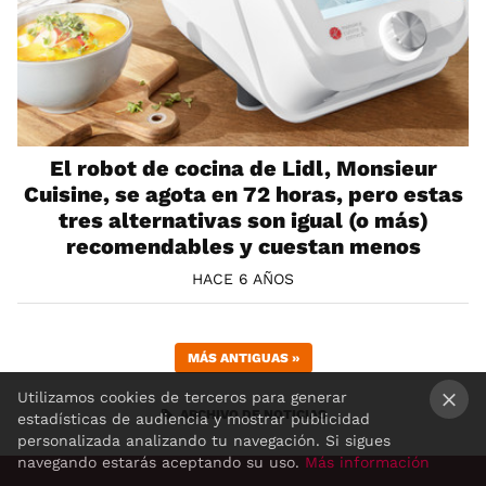
El robot de cocina de Lidl, Monsieur
Cuisine, se agota en 72 horas, pero estas
tres alternativas son igual (o más)
recomendables y cuestan menos
HACE 6 AÑOS
MÁS ANTIGUAS
»
Utilizamos cookies de terceros para generar
ARCHIVO DE NOTICIAS
estadísticas de audiencia y mostrar publicidad
×
personalizada analizando tu navegación. Si sigues
navegando estarás aceptando su uso.
Más información