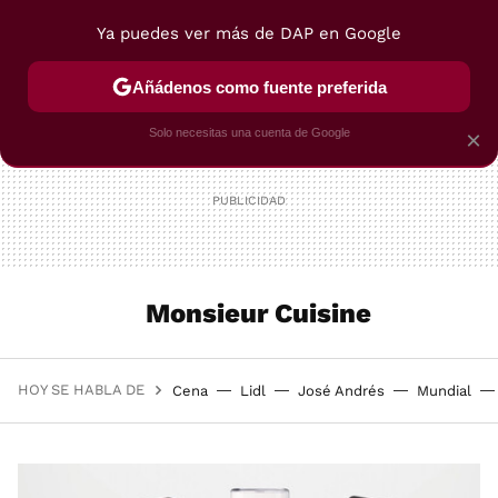
Ya puedes ver más de DAP en Google
MENÚ
NUEVO
Añádenos como fuente preferida
POSTRES
VIAJES
SELECCIÓN
VEGUI
Solo necesitas una cuenta de Google
×
Monsieur Cuisine
HOY SE HABLA DE
Cena
Lidl
José Andrés
Mundial