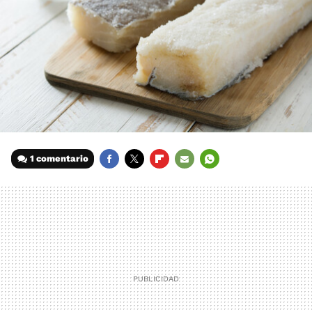
1 comentario
FACEBOOK
TWITTER
FLIPBOARD
E-
WHATSAPP
MAIL