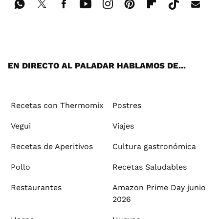
Wh
Twi
Fac
You
Inst
Pint
Flip
Tikt
E-
ats
tter
ebo
tub
agr
ere
boa
ok
mai
App
ok
e
am
st
rd
l
EN DIRECTO AL PALADAR HABLAMOS DE...
Recetas con Thermomix
Postres
Vegui
Viajes
Recetas de Aperitivos
Cultura gastronómica
Pollo
Recetas Saludables
Restaurantes
Amazon Prime Day junio
2026