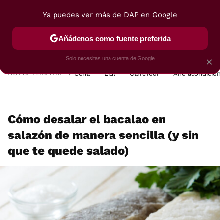
Ya puedes ver más de DAP en Google
MENÚ
NUEVO
Añádenos como fuente preferida
POSTRES
VIAJES
SELECCIÓN
VEGUI
Solo necesitas una cuenta de Google
×
HOY SE HABLA DE
Cena
Lidl
Carrefour
Aire acondicio
Cómo desalar el bacalao en
salazón de manera sencilla (y sin
que te quede salado)