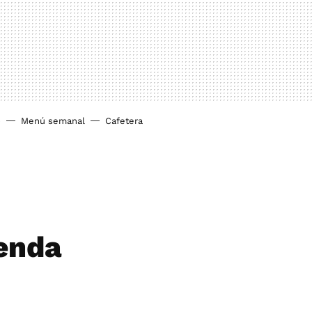
o
Menú semanal
Cafetera
ienda