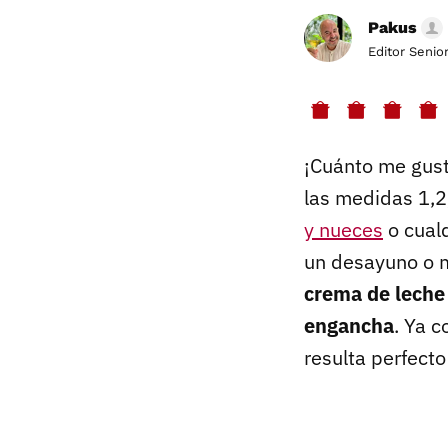
Pakus
Editor Senio
¡Cuánto me gusta
las medidas 1,2,
y nueces
o cualq
un desayuno o m
crema de leche
engancha
. Ya 
resulta perfecto