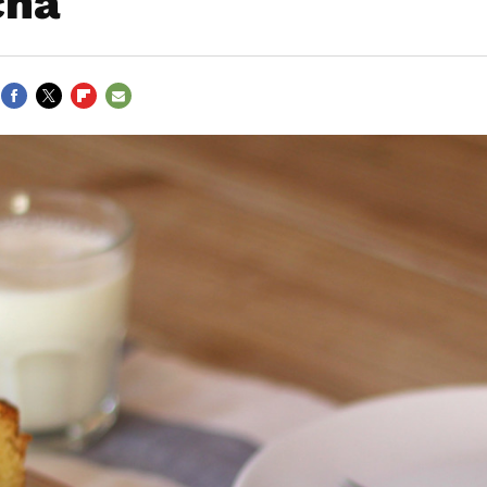
cha
FACEBOOK
TWITTER
FLIPBOARD
E-
MAIL