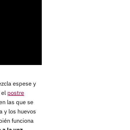
ezcla espese y
 el
postre
en las que se
na y los huevos
bién funciona
 a la vez