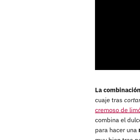
La combinación
cuaje tras
corta
cremoso de lim
combina el dulce
para hacer una
muy bien tras pa