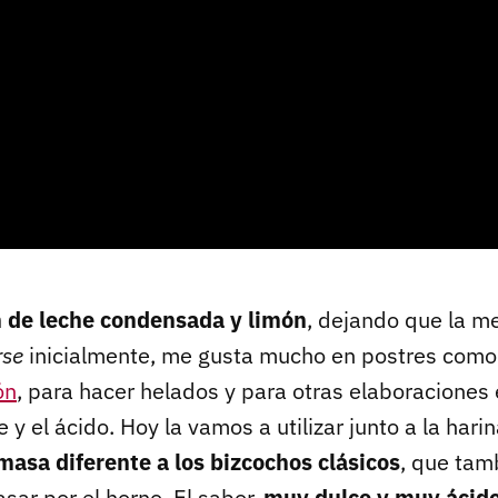
 de leche condensada y limón
, dejando que la m
rse
inicialmente, me gusta mucho en postres como
ón
, para hacer helados y para otras elaboraciones 
 y el ácido. Hoy la vamos a utilizar junto a la hari
masa diferente a los bizcochos clásicos
, que tam
sar por el horno. El sabor,
muy dulce y muy ácido