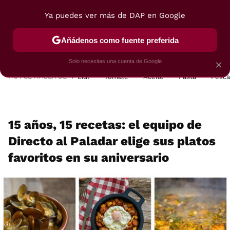
Ya puedes ver más de DAP en Google
MENÚ
NUEVO
Añádenos como fuente preferida
POSTRES
VIAJES
SELECCIÓN
VEGUI
Solo necesitas una cuenta de Google
×
HOY SE HABLA DE
Lidl
Tomate
Aceite
Pasta
Pesc
15 años, 15 recetas: el equipo de
Directo al Paladar elige sus platos
favoritos en su aniversario