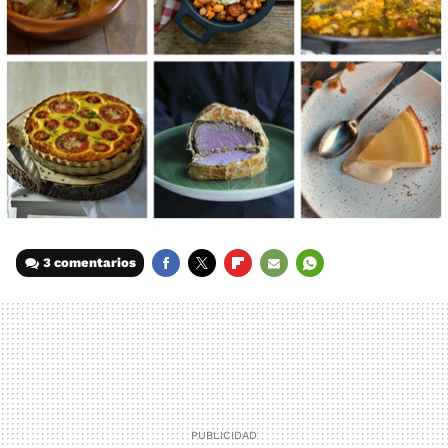
3 comentarios
FACEBOOK
TWITTER
FLIPBOARD
E-
WHATSAPP
MAIL