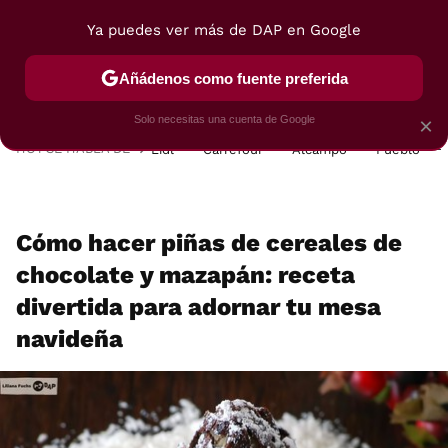
Ya puedes ver más de DAP en Google
MENÚ
NUEVO
Añádenos como fuente preferida
POSTRES
VIAJES
SELECCIÓN
VEGUI
Solo necesitas una cuenta de Google
×
HOY SE HABLA DE
Lidl
Carrefour
Alcampo
Pueblo
Cómo hacer piñas de cereales de
chocolate y mazapán: receta
divertida para adornar tu mesa
navideña