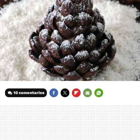
10 comentarios
FACEBOOK
TWITTER
FLIPBOARD
E-
WHATSAPP
MAIL