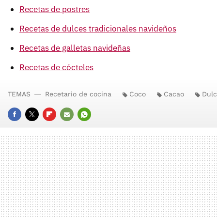
Recetas de postres
Recetas de dulces tradicionales navideños
Recetas de galletas navideñas
Recetas de cócteles
TEMAS
Recetario de cocina
Coco
Cacao
Dulc
FACEBOOK
TWITTER
FLIPBOARD
E-
WHATSAPP
MAIL