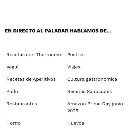
Wh
Twi
Fac
You
Inst
Pint
Flip
Tikt
E-
ats
tter
ebo
tub
agr
ere
boa
ok
mai
App
ok
e
am
st
rd
l
EN DIRECTO AL PALADAR HABLAMOS DE...
Recetas con Thermomix
Postres
Vegui
Viajes
Recetas de Aperitivos
Cultura gastronómica
Pollo
Recetas Saludables
Restaurantes
Amazon Prime Day junio
2026
Horno
Huevos