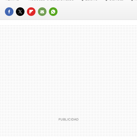
FACEBOOK
TWITTER
FLIPBOARD
E-
WHATSAPP
MAIL