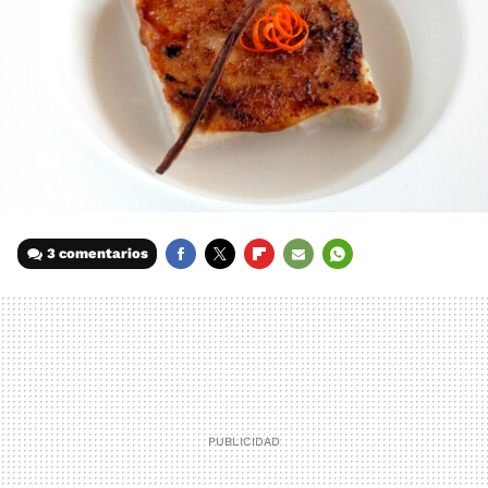
3 comentarios
FACEBOOK
TWITTER
FLIPBOARD
E-
WHATSAPP
MAIL