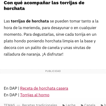
Con qué acompañar las torrijas de
horchata
Las
torrijas de horchata
se pueden tomar tanto a la
hora de la merienda, para desayunar o en cualquier
momento. Para degustarlas, sirve cada torrija en un
plato hondo poniendo horchata limpia en la base y
decora con un palito de canela y unas virutas de
ralladura de naranja. ¡A disfrutar!
En DAP |
Receta de horchata casera
En DAP |
Torrijas al horno
TEMAS
Recetas tradicionales
Leche
Canela
h