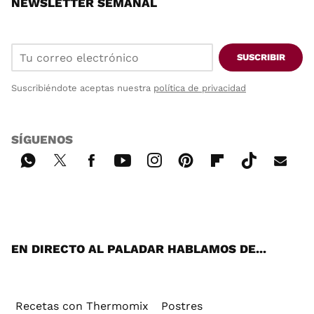
NEWSLETTER SEMANAL
SUSCRIBIR
Suscribiéndote aceptas nuestra
política de privacidad
SÍGUENOS
Wh
Twi
Fac
You
Inst
Pint
Flip
Tikt
E-
ats
tter
ebo
tub
agr
ere
boa
ok
mai
App
ok
e
am
st
rd
l
EN DIRECTO AL PALADAR HABLAMOS DE...
Recetas con Thermomix
Postres