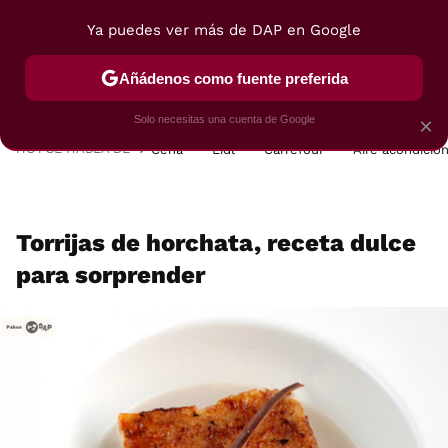
Ya puedes ver más de DAP en Google
MENÚ
NUEVO
Añádenos como fuente preferida
POSTRES
VIAJES
SELECCIÓN
VEGUI
Solo necesitas una cuenta de Google
×
HOY SE HABLA DE
Cena
Lidl
Carrefour
Aire acondicio
Torrijas de horchata, receta dulce
para sorprender