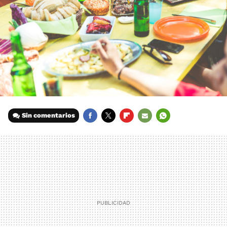
Sin comentarios
FACEBOOK
TWITTER
FLIPBOARD
E-
WHATSAPP
MAIL