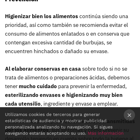
Higienizar bien los alimentos
continúa siendo una
prioridad, así como también se recomienda evitar el
consumo de alimentos enlatados o en conserva que
contengan excesiva cantidad de burbujas, se
encuentren hinchados o dañado su envase.
Al elaborar conservas en casa
sobre todo si no se
trata de alimentos o preparaciones ácidas, debemos
tener
mucho cuidado
para prevenir la enfermedad,
esterilizando envases e higienizando muy bien
cada utensilio
, ingrediente y envase a emplear.
Utilizamos cookies de terceros para generar
Estas son las principales
enfermedades transmitidas
estadísticas de audiencia y mostrar publicidad
×
personalizada analizando tu navegación. Si sigues
por los alimentos
, sus síntomas y cómo prevenir su
navegando estarás aceptando su uso.
Más información
desarrollo teniendo en cuenta sobre todo la higiene al