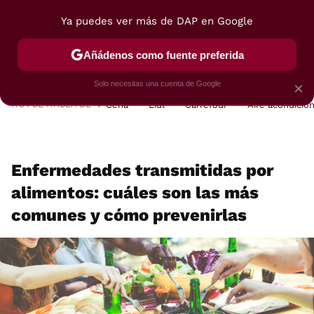
Ya puedes ver más de DAP en Google
MENÚ
NUEVO
Añádenos como fuente preferida
POSTRES
VIAJES
SELECCIÓN
VEGUI
Solo necesitas una cuenta de Google
×
HOY SE HABLA DE
Cena
Lidl
Carrefour
Aire acondicio
Enfermedades transmitidas por
alimentos: cuáles son las más
comunes y cómo prevenirlas