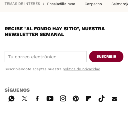
TEMAS DE INTERÉS
Ensaladilla rusa
Gazpacho
Salmore
RECIBE "AL FONDO HAY SITIO", NUESTRA
NEWSLETTER SEMANAL
SUSCRIBIR
Suscribiéndote aceptas nuestra
política de privacidad
SÍGUENOS
Wh
Twi
Fac
You
Inst
Pint
Flip
Tikt
E-
ats
tter
ebo
tub
agr
ere
boa
ok
mai
App
ok
e
am
st
rd
l