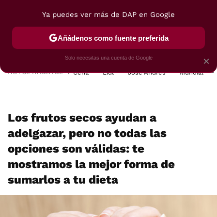
Ya puedes ver más de DAP en Google
MENÚ
NUEVO
Añádenos como fuente preferida
POSTRES
VIAJES
SELECCIÓN
VEGUI
Solo necesitas una cuenta de Google
×
HOY SE HABLA DE
Cena
Lidl
José Andrés
Mundial
Los frutos secos ayudan a
adelgazar, pero no todas las
opciones son válidas: te
mostramos la mejor forma de
sumarlos a tu dieta