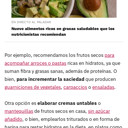
EN DIRECTO AL PALADAR
Nueve alimentos ricos en grasas saludables que los
nutricionistas recomiendan
Por ejemplo, recomendamos los frutos secos
para
acompañar arroces o pastas
ricas en hidratos, ya que
suman fibra y grasas sanas, además de proteínas. O
bien,
para incrementar la saciedad
que producen
guarniciones de vegetales
,
carpaccios
o
ensaladas
.
Otra opción es
elaborar cremas untables
o
mantequillas
de frutos secos en casa,
sin azúcar
añadido
, o bien, emplearlos triturados o en forma de
harina para restar hidratos en la dieta, en platos como