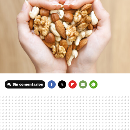
Sin comentarios
FACEBOOK
TWITTER
FLIPBOARD
E-
WHATSAPP
MAIL