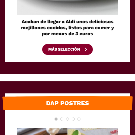
Acaban de llegar a Aldi unos deliciosos
La sol
mejillones cocidos, listos para comer y
espaci
por menos de 3 euros
MÁS SELECCIÓN
DAP POSTRES