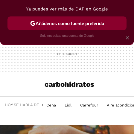
Ya puedes ver más de DAP en Google
MENÚ
NUEVO
Añádenos como fuente preferida
POSTRES
VIAJES
SELECCIÓN
VEGUI
Solo necesitas una cuenta de Google
×
carbohidratos
HOY SE HABLA DE
Cena
Lidl
Carrefour
Aire acondici