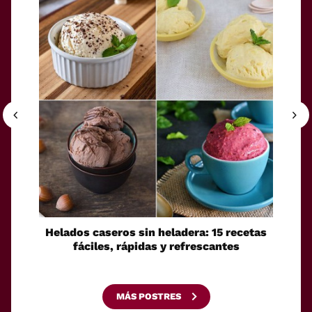
Helados caseros sin heladera: 15 recetas
Sei
fáciles, rápidas y refrescantes
cono
esca
MÁS POSTRES