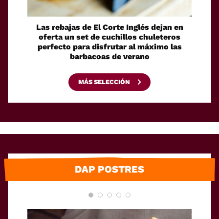
Las rebajas de El Corte Inglés dejan en
Actio
oferta un set de cuchillos chuleteros
con 
perfecto para disfrutar al máximo las
hace
barbacoas de verano
MÁS SELECCIÓN
DAP POSTRES