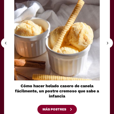
Cómo hacer helado casero de canela
Sin
fácilmente, un postre cremoso que sabe a
senci
infancia
gelati
MÁS POSTRES