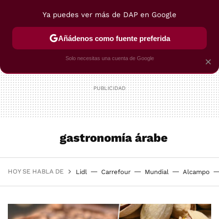
Ya puedes ver más de DAP en Google
MENÚ
NUEVO
Añádenos como fuente preferida
POSTRES
VIAJES
SELECCIÓN
VEGUI
Solo necesitas una cuenta de Google
×
gastronomía árabe
HOY SE HABLA DE
Lidl
Carrefour
Mundial
Alcampo