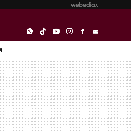
I
WHATSAPP
TIKTOK
YOUTUBE
INSTAGRAM
FACEBOOK
E-
MAIL