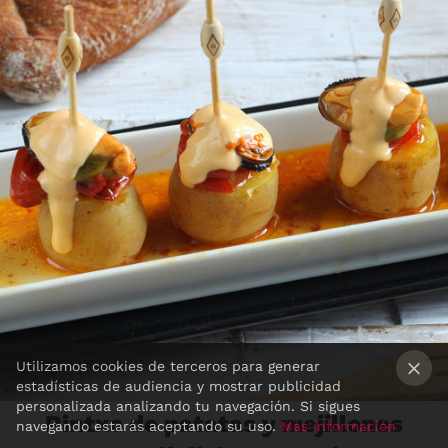
Utilizamos cookies de terceros para generar
estadísticas de audiencia y mostrar publicidad
×
personalizada analizando tu navegación. Si sigues
Pintxo de patatas y mejillones
navegando estarás aceptando su uso.
Más información