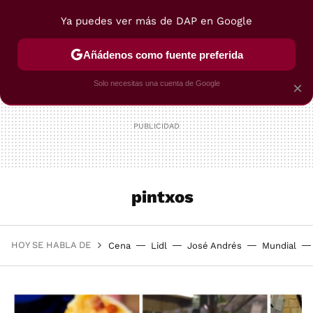
Ya puedes ver más de DAP en Google
MENÚ
NUEVO
Añádenos como fuente preferida
POSTRES
VIAJES
SELECCIÓN
VEGUI
Solo necesitas una cuenta de Google
×
pintxos
HOY SE HABLA DE
Cena
Lidl
José Andrés
Mundial