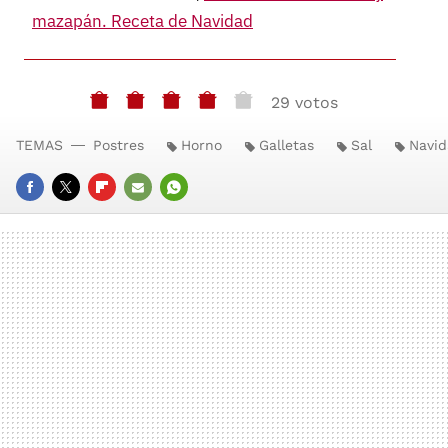
mazapán. Receta de Navidad
29 votos
TEMAS
Postres
Horno
Galletas
Sal
Navi
FACEBOOK
TWITTER
FLIPBOARD
E-
WHATSAPP
MAIL