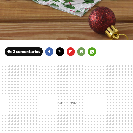
2 comentarios
FACEBOOK
TWITTER
FLIPBOARD
E-
WHATSAPP
MAIL