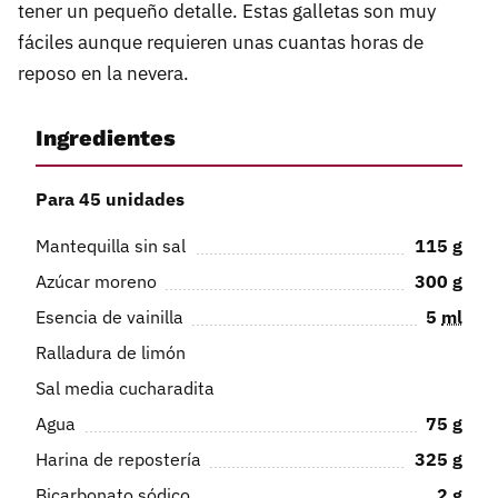
tener un pequeño detalle. Estas galletas son muy
fáciles aunque requieren unas cuantas horas de
reposo en la nevera.
Ingredientes
Para 45 unidades
Mantequilla sin sal
115
g
Azúcar moreno
300
g
Esencia de vainilla
5
ml
Ralladura de limón
Sal media cucharadita
Agua
75
g
Harina de repostería
325
g
Bicarbonato sódico
2
g