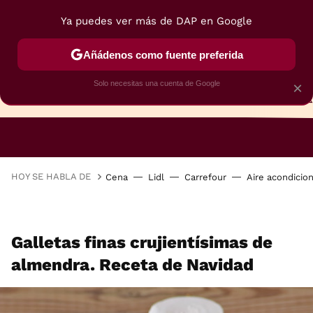
Ya puedes ver más de DAP en Google
Añádenos como fuente preferida
Solo necesitas una cuenta de Google
×
TARTAS
BIZCOCHOS
GALLETAS
HOY SE HABLA DE
Cena
Lidl
Carrefour
Aire acondicio
Galletas finas crujientísimas de
almendra. Receta de Navidad