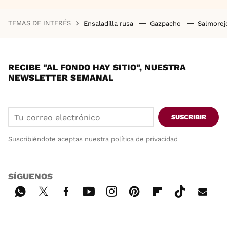
TEMAS DE INTERÉS
Ensaladilla rusa
Gazpacho
Salmore
RECIBE "AL FONDO HAY SITIO", NUESTRA
NEWSLETTER SEMANAL
SUSCRIBIR
Suscribiéndote aceptas nuestra
política de privacidad
SÍGUENOS
Wh
Twi
Fac
You
Inst
Pint
Flip
Tikt
E-
ats
tter
ebo
tub
agr
ere
boa
ok
mai