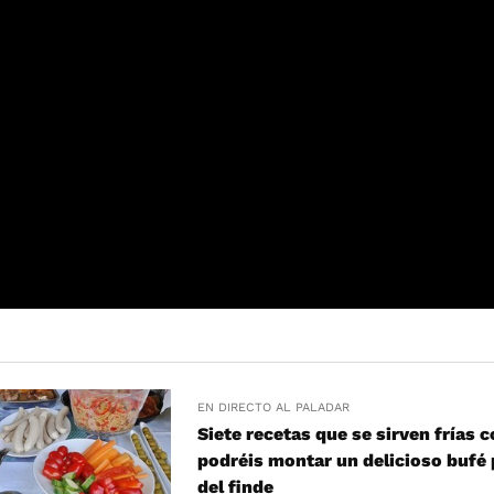
EN DIRECTO AL PALADAR
Siete recetas que se sirven frías c
podréis montar un delicioso bufé 
del finde