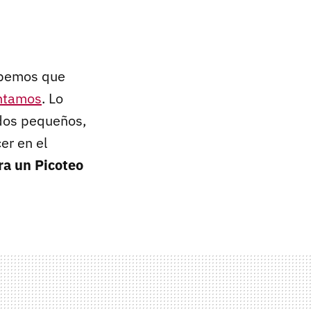
abemos que
ontamos
. Lo
ados pequeños,
er en el
ra un Picoteo