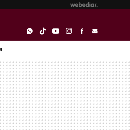
I
WHATSAPP
TIKTOK
YOUTUBE
INSTAGRAM
FACEBOOK
E-
MAIL