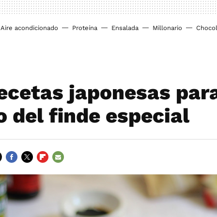
Aire acondicionado
Proteína
Ensalada
Millonario
Chocol
recetas japonesas par
o del finde especial
FACEBOOK
TWITTER
FLIPBOARD
E-
MAIL