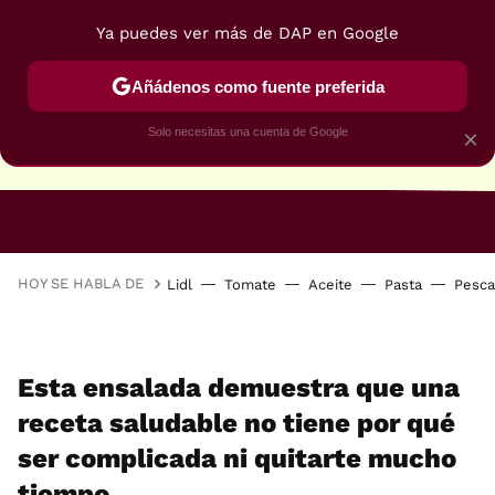
Ya puedes ver más de DAP en Google
Añádenos como fuente preferida
Solo necesitas una cuenta de Google
×
RECETAS VEGANAS
RECETAS VEGETARIANAS
HOY SE HABLA DE
Lidl
Tomate
Aceite
Pasta
Pesc
Esta ensalada demuestra que una
receta saludable no tiene por qué
ser complicada ni quitarte mucho
tiempo