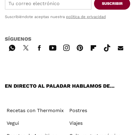
SUSCRIBIR
Suscribiéndote aceptas nuestra
política de privacidad
SÍGUENOS
Wh
Twi
Fac
You
Inst
Pint
Flip
Tikt
E-
ats
tter
ebo
tub
agr
ere
boa
ok
mai
App
ok
e
am
st
rd
l
EN DIRECTO AL PALADAR HABLAMOS DE...
Recetas con Thermomix
Postres
Vegui
Viajes