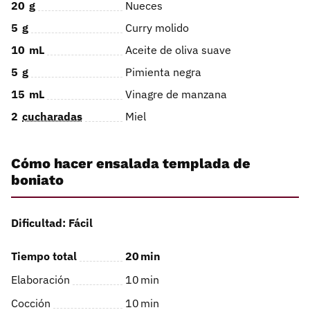
20
g
Nueces
5
g
Curry molido
10
mL
Aceite de oliva suave
5
g
Pimienta negra
15
mL
Vinagre de manzana
2
cucharadas
Miel
Cómo hacer ensalada templada de
boniato
Dificultad: Fácil
Tiempo total
20
min
Elaboración
10
min
Cocción
10
min