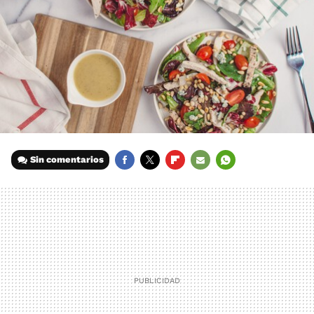
Sin comentarios
FACEBOOK
TWITTER
FLIPBOARD
E-
WHATSAPP
MAIL