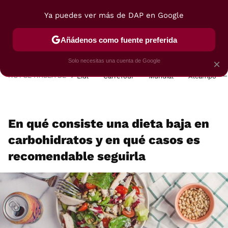
Ya puedes ver más de DAP en Google
MENÚ
NUEVO
Añádenos como fuente preferida
POSTRES
VIAJES
SELECCIÓN
VEGUI
Solo necesitas una cuenta de Google
×
HOY SE HABLA DE
Lidl
Carrefour
Mundial
Alcampo
En qué consiste una dieta baja en
carbohidratos y en qué casos es
recomendable seguirla