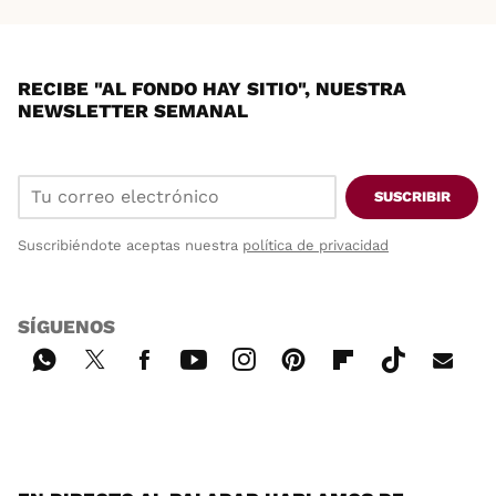
RECIBE "AL FONDO HAY SITIO", NUESTRA
NEWSLETTER SEMANAL
SUSCRIBIR
Suscribiéndote aceptas nuestra
política de privacidad
SÍGUENOS
Wh
Twi
Fac
You
Inst
Pint
Flip
Tikt
E-
ats
tter
ebo
tub
agr
ere
boa
ok
mai
App
ok
e
am
st
rd
l