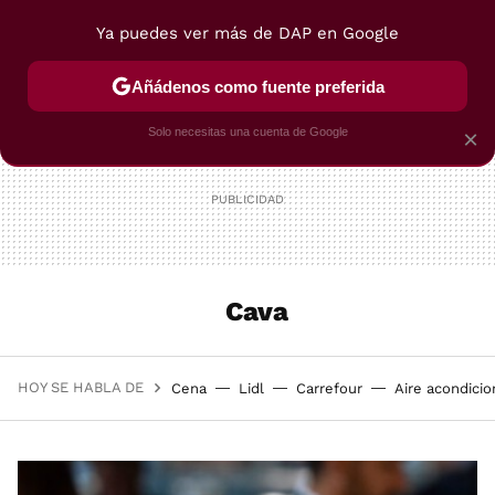
Ya puedes ver más de DAP en Google
MENÚ
NUEVO
Añádenos como fuente preferida
POSTRES
VIAJES
SELECCIÓN
VEGUI
Solo necesitas una cuenta de Google
×
Cava
HOY SE HABLA DE
Cena
Lidl
Carrefour
Aire acondici