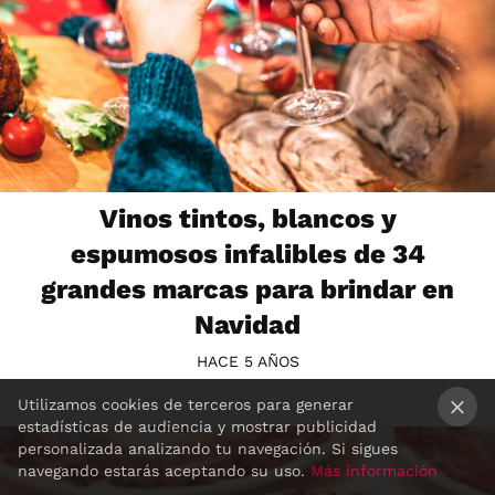
Vinos tintos, blancos y
espumosos infalibles de 34
grandes marcas para brindar en
Navidad
HACE 5 AÑOS
Utilizamos cookies de terceros para generar
estadísticas de audiencia y mostrar publicidad
×
personalizada analizando tu navegación. Si sigues
navegando estarás aceptando su uso.
Más información