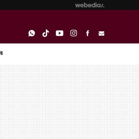
I
WHATSAPP
TIKTOK
YOUTUBE
INSTAGRAM
FACEBOOK
E-
MAIL