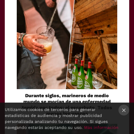
Durante siglos, marineros de medio
mundo se morían de una enfermedad
temida por todos: el escorbuto. Todos
Utilizamos cookies de terceros para generar
menos los vascos
estadísticas de audiencia y mostrar publicidad
×
personalizada analizando tu navegación. Si sigues
navegando estarás aceptando su uso.
Más información