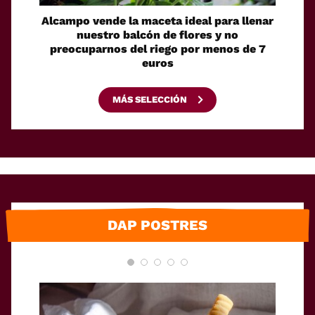
Alcampo vende la maceta ideal para llenar
Las reb
nuestro balcón de flores y no
esta p
preocuparnos del riego por menos de 7
e
euros
MÁS SELECCIÓN
DAP POSTRES