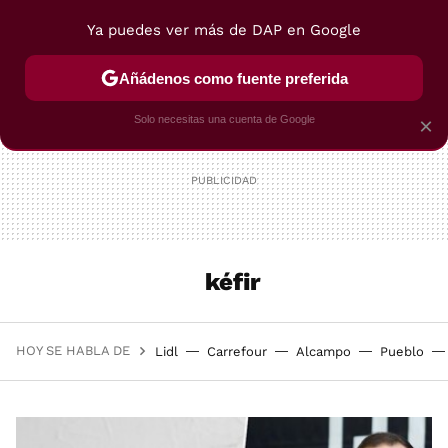
Ya puedes ver más de DAP en Google
MENÚ
NUEVO
Añádenos como fuente preferida
POSTRES
VIAJES
SELECCIÓN
VEGUI
Solo necesitas una cuenta de Google
×
kéfir
HOY SE HABLA DE
Lidl
Carrefour
Alcampo
Pueblo