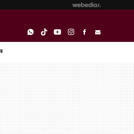
I
WHATSAPP
TIKTOK
YOUTUBE
INSTAGRAM
FACEBOOK
E-
MAIL