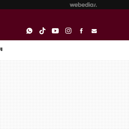
I
WHATSAPP
TIKTOK
YOUTUBE
INSTAGRAM
FACEBOOK
E-
MAIL