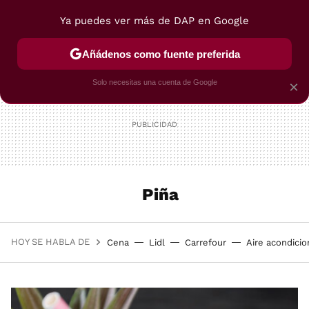
Ya puedes ver más de DAP en Google
MENÚ
NUEVO
Añádenos como fuente preferida
POSTRES
VIAJES
SELECCIÓN
VEGUI
Solo necesitas una cuenta de Google
×
Piña
HOY SE HABLA DE
Cena
Lidl
Carrefour
Aire acondici