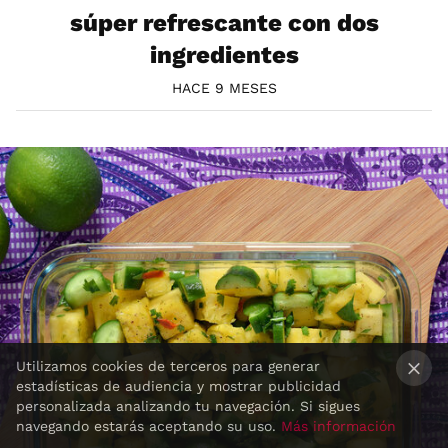
súper refrescante con dos
ingredientes
HACE 9 MESES
Utilizamos cookies de terceros para generar
estadísticas de audiencia y mostrar publicidad
×
personalizada analizando tu navegación. Si sigues
navegando estarás aceptando su uso.
Más información