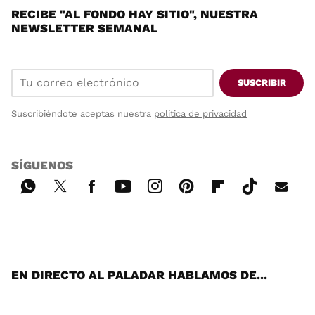
RECIBE "AL FONDO HAY SITIO", NUESTRA
NEWSLETTER SEMANAL
SUSCRIBIR
Suscribiéndote aceptas nuestra
política de privacidad
SÍGUENOS
Wh
Twi
Fac
You
Inst
Pint
Flip
Tikt
E-
ats
tter
ebo
tub
agr
ere
boa
ok
mai
App
ok
e
am
st
rd
l
EN DIRECTO AL PALADAR HABLAMOS DE...