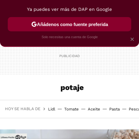
Ya puedes ver más de DAP en Google
MENÚ
NUEVO
Añádenos como fuente preferida
POSTRES
VIAJES
SELECCIÓN
VEGUI
Solo necesitas una cuenta de Google
×
potaje
HOY SE HABLA DE
Lidl
Tomate
Aceite
Pasta
Pesc