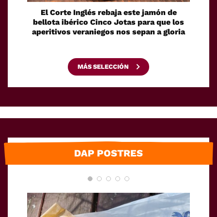
El Corte Inglés rebaja este jamón de
El a
bellota ibérico Cinco Jotas para que los
meno
aperitivos veraniegos nos sepan a gloria
asar d
MÁS SELECCIÓN
DAP POSTRES