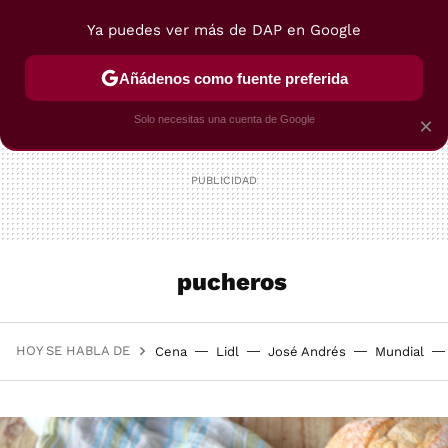
Ya puedes ver más de DAP en Google
MENÚ
NUEVO
Añádenos como fuente preferida
POSTRES
VIAJES
SELECCIÓN
VEGUI
Solo necesitas una cuenta de Google
×
pucheros
HOY SE HABLA DE
Cena
Lidl
José Andrés
Mundial