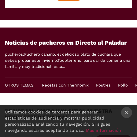
Noticias de pucheros en Directo al Paladar
pucheros:Puchero canario, el delicioso plato de cuchara que
debes probar este invierno.Todoterreno, para dar de comer a una
familia y muy tradicional: esta...
OTROS TEMAS:
Recetas con Thermomix
Postres
Pollo
RECIBE "AL FONDO HAY SITIO", NUESTRA
Utilizamos cookies de terceros para generar
NEWSLETTER SEMANAL
estadísticas de audiencia y mostrar publicidad
×
personalizada analizando tu navegación. Si sigues
navegando estarás aceptando su uso.
Más información