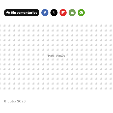
Sin comentarios
FACEBOOK
TWITTER
FLIPBOARD
E-
WHATSAPP
MAIL
8 Julio 2026