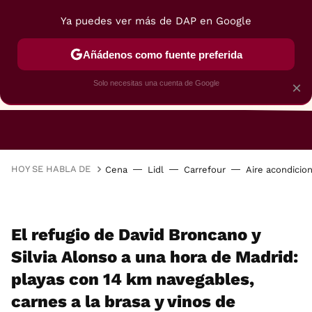
Ya puedes ver más de DAP en Google
Añádenos como fuente preferida
Solo necesitas una cuenta de Google
×
RESTAURANTES
GASTROGUÍA
48 HORAS
HOY SE HABLA DE
Cena
Lidl
Carrefour
Aire acondicio
El refugio de David Broncano y
Silvia Alonso a una hora de Madrid:
playas con 14 km navegables,
carnes a la brasa y vinos de