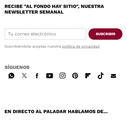
RECIBE "AL FONDO HAY SITIO", NUESTRA
NEWSLETTER SEMANAL
SUSCRIBIR
Suscribiéndote aceptas nuestra
política de privacidad
SÍGUENOS
Wh
Twi
Fac
You
Inst
Pint
Flip
Tikt
E-
ats
tter
ebo
tub
agr
ere
boa
ok
mai
App
ok
e
am
st
rd
l
EN DIRECTO AL PALADAR HABLAMOS DE...