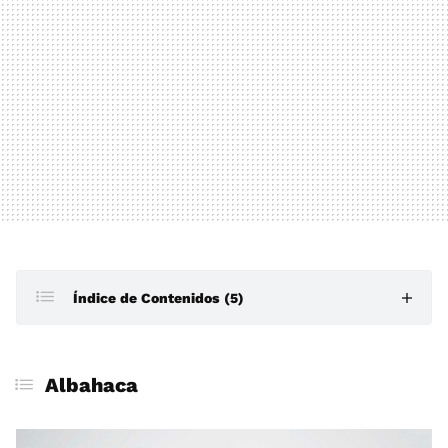
Índice de Contenidos (5)
Albahaca
Albahaca
Tomillo
Romero