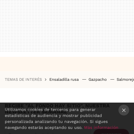
TEMAS DE INTERÉS
Ensaladilla rusa
Gazpacho
Salmore
RECIBE "AL FONDO HAY SITIO", NUESTRA
Utilizamos cookies de terceros para generar
NEWSLETTER SEMANAL
estadísticas de audiencia y mostrar publicidad
×
personalizada analizando tu navegación. Si sigues
navegando estarás aceptando su uso.
Más información