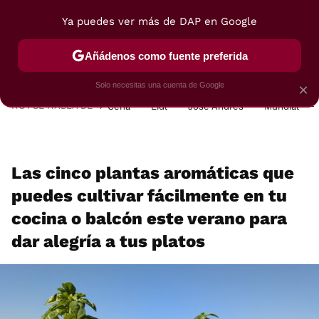
Ya puedes ver más de DAP en Google
MENÚ
NUEVO
Añádenos como fuente preferida
POSTRES
VIAJES
SELECCIÓN
VEGUI
Solo necesitas una cuenta de Google
×
HOY SE HABLA DE
Cena
Lidl
José Andrés
Mundial
Las cinco plantas aromáticas que
puedes cultivar fácilmente en tu
cocina o balcón este verano para
dar alegría a tus platos