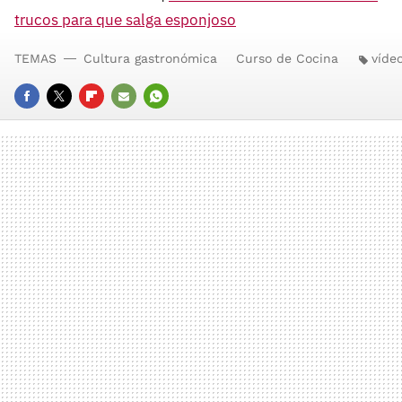
trucos para que salga esponjoso
TEMAS
Cultura gastronómica
Curso de Cocina
víde
FACEBOOK
TWITTER
FLIPBOARD
E-
WHATSAPP
MAIL