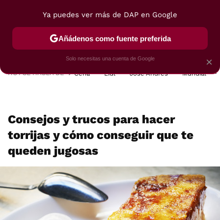
Ya puedes ver más de DAP en Google
MENÚ
NUEVO
Añádenos como fuente preferida
POSTRES
VIAJES
SELECCIÓN
VEGUI
Solo necesitas una cuenta de Google
×
HOY SE HABLA DE
Cena
Lidl
José Andrés
Mundial
Consejos y trucos para hacer
torrijas y cómo conseguir que te
queden jugosas