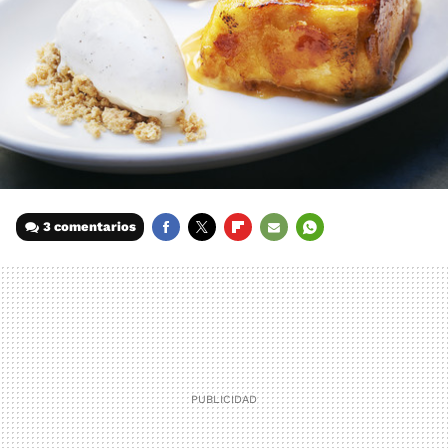
3 comentarios
FACEBOOK
TWITTER
FLIPBOARD
E-
WHATSAPP
MAIL