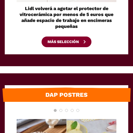
Lidl volverá a agotar el protector de
Un ro
vitrocerámica por menos de 5 euros que
su pro
añade espacio de trabajo en encimeras
pequeñas
MÁS SELECCIÓN
DAP POSTRES