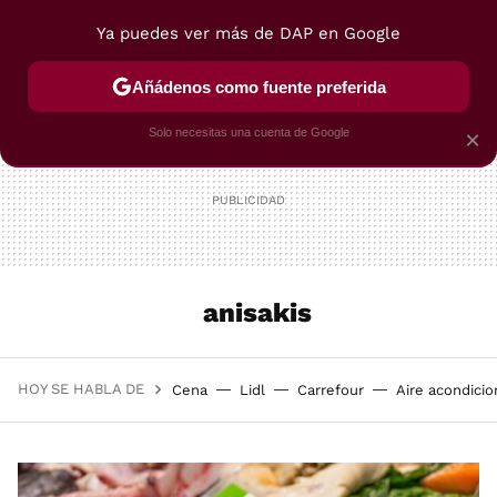
Ya puedes ver más de DAP en Google
MENÚ
NUEVO
Añádenos como fuente preferida
POSTRES
VIAJES
SELECCIÓN
VEGUI
Solo necesitas una cuenta de Google
×
anisakis
HOY SE HABLA DE
Cena
Lidl
Carrefour
Aire acondici