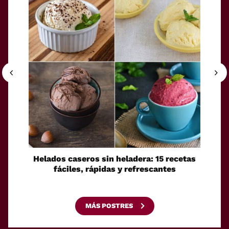
Helados caseros sin heladera: 15 recetas
Sei
fáciles, rápidas y refrescantes
cono
esca
MÁS POSTRES