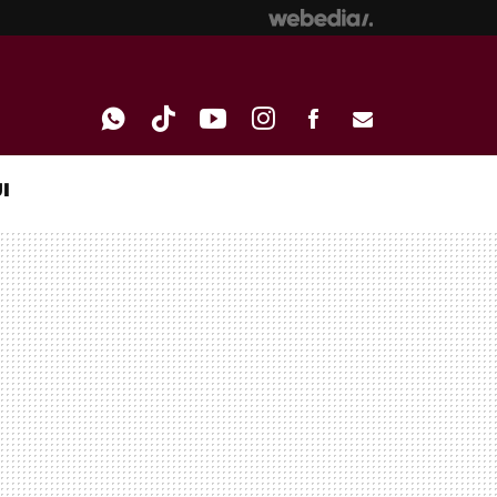
I
WHATSAPP
TIKTOK
YOUTUBE
INSTAGRAM
FACEBOOK
E-
MAIL